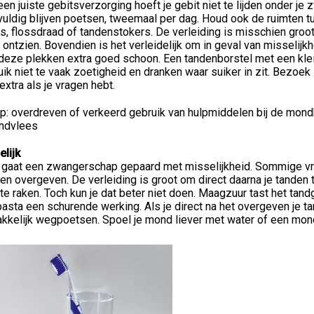
en juiste gebitsverzorging hoeft je gebit niet te lijden onder je
vuldig blijven poetsen, tweemaal per dag. Houd ook de ruimten 
s, flossdraad of tandenstokers. De verleiding is misschien groo
e ontzien. Bovendien is het verleidelijk om in geval van misselij
 deze plekken extra goed schoon. Een tandenborstel met een klein
ik niet te vaak zoetigheid en dranken waar suiker in zit. Bezoek
extra als je vragen hebt.
op: overdreven of verkeerd gebruik van hulpmiddelen bij de mon
andvlees
elijk
 gaat een zwangerschap gepaard met misselijkheid. Sommige vro
n overgeven. De verleiding is groot om direct daarna je tanden
 te raken. Toch kun je dat beter niet doen. Maagzuur tast het ta
asta een schurende werking. Als je direct na het overgeven je ta
kkelijk wegpoetsen. Spoel je mond liever met water of een mo