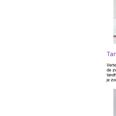
Tan
Verte
de z
tand
je zo