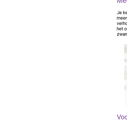
Mee
Je ke
meer 
verho
het o
zwan
Voo