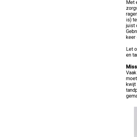
Met e
zorg
rager
is) t
juist
Gebru
keer 
Let 
en t
Miss
Vaak
moete
kwijt
tandp
gema