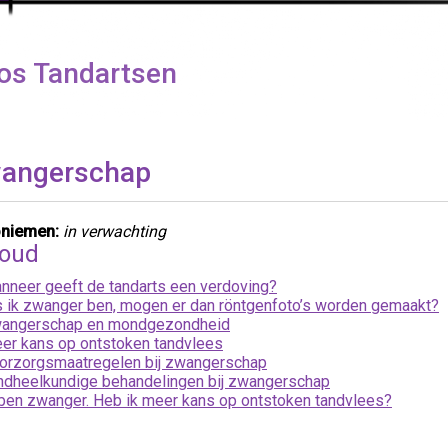
os Tandartsen
angerschap
niemen:
in verwachting
houd
nneer geeft de tandarts een verdoving?
s ik zwanger ben, mogen er dan röntgenfoto’s worden gemaakt?
angerschap en mondgezondheid
er kans op ontstoken tandvlees
orzorgsmaatregelen bij zwangerschap
ndheelkundige behandelingen bij zwangerschap
 ben zwanger. Heb ik meer kans op ontstoken tandvlees?