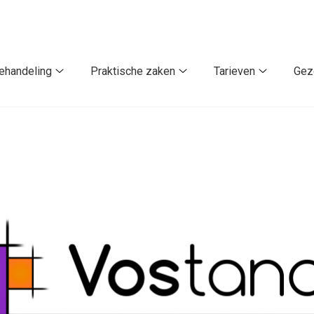
ehandeling
Praktische zaken
Tarieven
Gez
Behandeling
Praktische
Tarieven
submenu
zaken
submenu
u
submenu