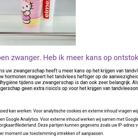
ben zwanger. Heb ik meer kans op ontsto
ens uw zwangerschap heeft u meer kans op het krijgen van tandv
uw hormonen reageert het tandvlees heftiger op de aanwezigheid 
ygiëne tijdens uw zwangerschap is dan ook zeer belangrijk. Als u
erschap geen extra risico’s op voor het krijgen van tandvleeson
ug naar het overzicht
goed kan werken. Voor analytische cookies en externe inhoud vragen w
n Google Analytics. Voor externe inhoud werken wij samen met Google
 ZorgkaartNederland. Deze partijen kunnen gegevens zoals uw IP-adres 
ieder moment uw toestemming intrekken of aanpassen.