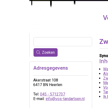
V
Zw
Zoeken
Syno
In
Adresgegevens
Wa
Al
Zw
Akerstraat 108
Me
6417 BN Heerlen
Vo
Ta
Tel:
045 - 5712737
Ik
E-mail:
info@vos-tandartsen.nl