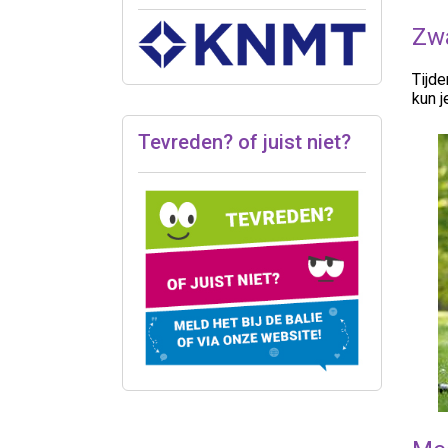
Zw
Tijd
kun j
Tevreden? of juist niet?