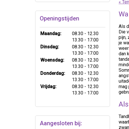
« Ter
Wan
Openingstijden
Als d
Die v
tot
Maandag:
08.30
- 12.30
pijn,
tot
13.30
- 17.00
je wa
tot
Dinsdag:
08.30
- 12.30
weer 
tot
13.30
- 17.00
dan k
tand
tot
Woensdag:
08.30
- 12.30
mind
tot
13.30
- 17.00
Somm
tot
Donderdag:
08.30
- 12.30
angs
tot
13.30
- 17.00
uita
tot
Vrijdag:
08.30
- 12.30
mag 
gebru
tot
13.30
- 17.00
Als
Tand
waarb
Aangesloten bij:
zwan