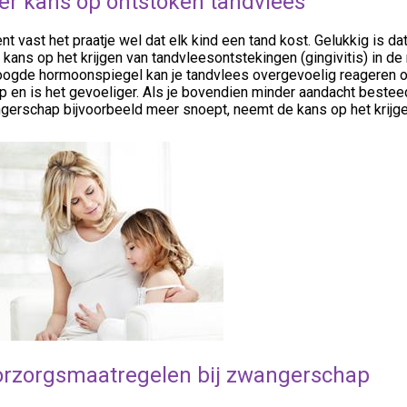
r kans op ontstoken tandvlees
nt vast het praatje wel dat elk kind een tand kost. Gelukkig is d
kans op het krijgen van tandvleesontstekingen (gingivitis) in d
ogde hormoonspiegel kan je tandvlees overgevoelig reageren op 
p en is het gevoeliger. Als je bovendien minder aandacht bestee
gerschap bijvoorbeeld meer snoept, neemt de kans op het krijge
rzorgsmaatregelen bij zwangerschap