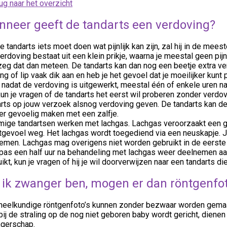
ug naar het overzicht
neer geeft de tandarts een verdoving?
e tandarts iets moet doen wat pijnlijk kan zijn, zal hij in de mee
erdoving bestaat uit een klein prikje, waarna je meestal geen pij
 zeg dat dan meteen. De tandarts kan dan nog een beetje extra v
ng of lip vaak dik aan en heb je het gevoel dat je moeilijker kunt 
nadat de verdoving is uitgewerkt, meestal één of enkele uren na 
un je vragen of de tandarts het eerst wil proberen zonder verdovi
arts op jouw verzoek alsnog verdoving geven. De tandarts kan d
er gevoelig maken met een zalfje.
ige tandartsen werken met lachgas. Lachgas veroorzaakt een g
tgevoel weg. Het lachgas wordt toegediend via een neuskapje. J
demen. Lachgas mag overigens niet worden gebruikt in de eerste
pas een half uur na behandeling met lachgas weer deelnemen aan
ikt, kun je vragen of hij je wil doorverwijzen naar een tandarts di
 ik zwanger ben, mogen er dan röntgenf
heelkundige röntgenfoto’s kunnen zonder bezwaar worden gemaa
ij de straling op de nog niet geboren baby wordt gericht, dienen
gerschap.