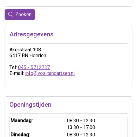
Zoeken
Adresgegevens
Akerstraat 108
6417 BN Heerlen
Tel:
045 - 5712737
E-mail:
info@vos-tandartsen.nl
Openingstijden
tot
Maandag:
08.30
- 12.30
tot
13.30
- 17.00
tot
Dinsdag:
08.30
- 12.30