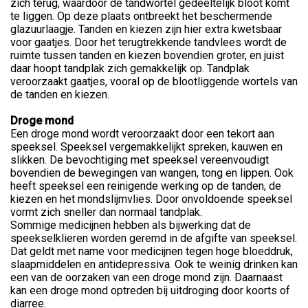
zich terug, waardoor de tandwortel gedeeltelijk bloot komt
te liggen. Op deze plaats ontbreekt het beschermende
glazuurlaagje. Tanden en kiezen zijn hier extra kwetsbaar
voor gaatjes. Door het terugtrekkende tandvlees wordt de
ruimte tussen tanden en kiezen bovendien groter, en juist
daar hoopt tandplak zich gemakkelijk op. Tandplak
veroorzaakt gaatjes, vooral op de blootliggende wortels van
de tanden en kiezen.
Droge mond
Een droge mond wordt veroorzaakt door een tekort aan
speeksel. Speeksel vergemakkelijkt spreken, kauwen en
slikken. De bevochtiging met speeksel vereenvoudigt
bovendien de bewegingen van wangen, tong en lippen. Ook
heeft speeksel een reinigende werking op de tanden, de
kiezen en het mondslijmvlies. Door onvoldoende speeksel
vormt zich sneller dan normaal tandplak.
Sommige medicijnen hebben als bijwerking dat de
speekselklieren worden geremd in de afgifte van speeksel.
Dat geldt met name voor medicijnen tegen hoge bloeddruk,
slaapmiddelen en antidepressiva. Ook te weinig drinken kan
een van de oorzaken van een droge mond zijn. Daarnaast
kan een droge mond optreden bij uitdroging door koorts of
diarree.