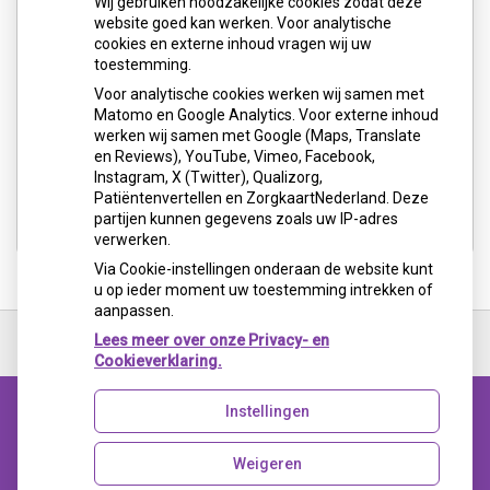
Wij gebruiken noodzakelijke cookies zodat deze
website goed kan werken. Voor analytische
cookies en externe inhoud vragen wij uw
toestemming.
Voor analytische cookies werken wij samen met
Matomo en Google Analytics. Voor externe inhoud
werken wij samen met Google (Maps, Translate
en Reviews), YouTube, Vimeo, Facebook,
Instagram, X (Twitter), Qualizorg,
Patiëntenvertellen en ZorgkaartNederland. Deze
partijen kunnen gegevens zoals uw IP-adres
verwerken.
Via Cookie-instellingen onderaan de website kunt
u op ieder moment uw toestemming intrekken of
aanpassen.
Ga
terug
Lees meer over onze Privacy- en
naar
Cookieverklaring.
de
bovenkant
Instellingen
van
Uw Zorg Online
|
Beheer
de
website
Weigeren