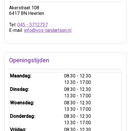
Akerstraat 108
6417 BN Heerlen
Tel:
045 - 5712737
E-mail:
info@vos-tandartsen.nl
Openingstijden
tot
Maandag:
08.30
- 12.30
tot
13.30
- 17.00
tot
Dinsdag:
08.30
- 12.30
tot
13.30
- 17.00
tot
Woensdag:
08.30
- 12.30
tot
13.30
- 17.00
tot
Donderdag:
08.30
- 12.30
tot
13.30
- 17.00
tot
Vrijdag:
08.30
- 12.30