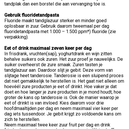
tandplak dan een borstel die aan vervanging toe is.
Gebruik fluoridetandpasta
Fluoride maakt tandglazuur sterker en minder goed
oplosbaar in zuur. Gebruik daarom tweemaal per dag
fluoridetandpasta met 1.000 – 1.500 ppm*) fluoride (zie
verpakking).
Eet of drink maximaal zeven keer per dag
In frisdrank, vruchten(sap), yoghurtdrank en wijn zitten
behalve suikers ook zuren. Het zuur proef je nauwelijks. De
suiker overheerst de zure smaak. Zuren tasten je
tandglazuur aan. Daardoor slijt je gebit. Deze vorm van
slijtage heet tanderosie. Tanderosie is een sluipend proces
dat niet gemakkelijk te herstellen is. Het gaat niet alleen om
hoevéél zure producten je eet of drinkt. Hoe vaker je dat
doet en hoe langer je zure producten in je mond houdt, hoe
groter de kans op tanderosie is. Ook de manier waarop je
eet of drinkt is van invloed. Kies daarom voor drie
hoofdmaaltijden per dag en neem maximaal vier keer per
dag iets tussendoor. Je gebit krijgt zo voldoende kans om
zich te herstellen.
Neem maximaal twee keer zuur fruit per dag en drink