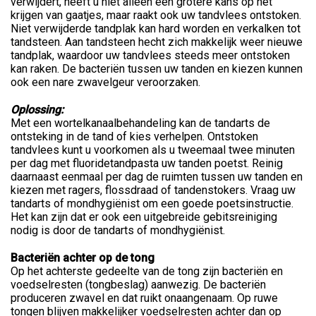
verwijdert, heeft u niet alleen een grotere kans op het
krijgen van gaatjes, maar raakt ook uw tandvlees ontstoken.
Niet verwijderde tandplak kan hard worden en verkalken tot
tandsteen. Aan tandsteen hecht zich makkelijk weer nieuwe
tandplak, waardoor uw tandvlees steeds meer ontstoken
kan raken. De bacteriën tussen uw tanden en kiezen kunnen
ook een nare zwavelgeur veroorzaken.
Oplossing:
Met een wortelkanaalbehandeling kan de tandarts de
ontsteking in de tand of kies verhelpen. Ontstoken
tandvlees kunt u voorkomen als u tweemaal twee minuten
per dag met fluoridetandpasta uw tanden poetst. Reinig
daarnaast eenmaal per dag de ruimten tussen uw tanden en
kiezen met ragers, flossdraad of tandenstokers. Vraag uw
tandarts of mondhygiënist om een goede poetsinstructie.
Het kan zijn dat er ook een uitgebreide gebitsreiniging
nodig is door de tandarts of mondhygiënist.
Bacteriën achter op de tong
Op het achterste gedeelte van de tong zijn bacteriën en
voedselresten (tongbeslag) aanwezig. De bacteriën
produceren zwavel en dat ruikt onaangenaam. Op ruwe
tongen blijven makkelijker voedselresten achter dan op