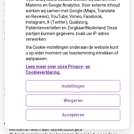
kunt u verschillende hulpmiddelen gebruiken, te weten
Matomo en Google Analytics. Voor externe inhoud
ragers, tandenstokers of flossdraad. Overleg met uw
werken wij samen met Google (Maps, Translate
tandarts of mondhygiënist welk instrument voor u het
en Reviews), YouTube, Vimeo, Facebook,
meest geschikt is. Gebruik eenmaal per dag een rager als
Instagram, X (Twitter), Qualizorg,
de tussenruimte voldoende groot is. Is de tussenruimte te
Patiëntenvertellen en ZorgkaartNederland. Deze
klein voor een rager? Gebruik dan tandenstokers. Bij zeer
partijen kunnen gegevens zoals uw IP-adres
kleine tussenruimten kunt u beter flossdraad gebruiken.
verwerken.
Via Cookie-instellingen onderaan de website kunt
Wat kan ik verder doen om mijn gebit
u op ieder moment uw toestemming intrekken of
gezond te houden?
aanpassen.
Lees meer over onze Privacy- en
Met een goede mondhygiëne houdt u tanden, kiezen en
Cookieverklaring.
tandvlees gezond. Poets uw tanden daarom tweemaal per
dag met fluoridetandpasta. Met de tandenborstel alleen
Instellingen
kunt u de ruimten tussen tanden en kiezen niet goed
reinigen. Gebruik daarom op advies van uw behandelaar
dagelijks ragers, flossdraad of tandenstokers.
Weigeren
Tips voor een gezond gebit
Accepteren
Kies voor drie hoofdmaaltijden per dag, zodat u minder
behoefte heeft aan tussendoortjes.