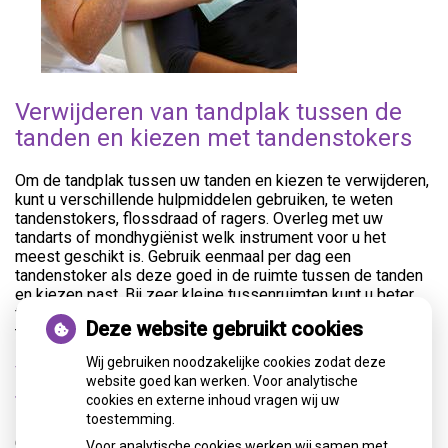
Verwijderen van tandplak tussen de
tanden en kiezen met tandenstokers
Om de tandplak tussen uw tanden en kiezen te verwijderen,
kunt u verschillende hulpmiddelen gebruiken, te weten
tandenstokers, flossdraad of ragers. Overleg met uw
tandarts of mondhygiënist welk instrument voor u het
meest geschikt is. Gebruik eenmaal per dag een
tandenstoker als deze goed in de ruimte tussen de tanden
en kiezen past. Bij zeer kleine tussenruimten kunt u beter
flossdraad gebruiken. Is de tussenruimte te groot voor een
Deze website gebruikt cookies
tandenstoker? Gebruik dan ragers.
Wij gebruiken noodzakelijke cookies zodat deze
Verwijderen van tandplak tussen de
website goed kan werken. Voor analytische
tanden en kiezen met ragers
cookies en externe inhoud vragen wij uw
toestemming.
Om de tandplak tussen uw tanden en kiezen te verwijderen,
Voor analytische cookies werken wij samen met