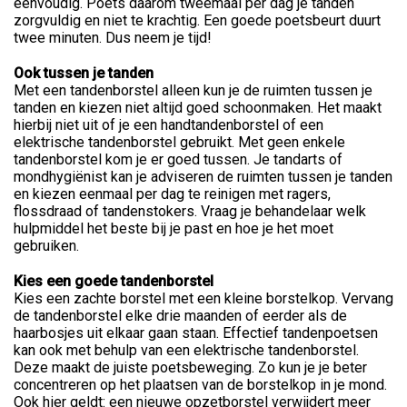
eenvoudig. Poets daarom tweemaal per dag je tanden
zorgvuldig en niet te krachtig. Een goede poetsbeurt duurt
twee minuten. Dus neem je tijd!
Ook tussen je tanden
Met een tandenborstel alleen kun je de ruimten tussen je
tanden en kiezen niet altijd goed schoonmaken. Het maakt
hierbij niet uit of je een handtandenborstel of een
elektrische tandenborstel gebruikt. Met geen enkele
tandenborstel kom je er goed tussen. Je tandarts of
mondhygiënist kan je adviseren de ruimten tussen je tanden
en kiezen eenmaal per dag te reinigen met ragers,
flossdraad of tandenstokers. Vraag je behandelaar welk
hulpmiddel het beste bij je past en hoe je het moet
gebruiken.
Kies een goede tandenborstel
Kies een zachte borstel met een kleine borstelkop. Vervang
de tandenborstel elke drie maanden of eerder als de
haarbosjes uit elkaar gaan staan. Effectief tandenpoetsen
kan ook met behulp van een elektrische tandenborstel.
Deze maakt de juiste poetsbeweging. Zo kun je je beter
concentreren op het plaatsen van de borstelkop in je mond.
Ook hier geldt: een nieuwe opzetborstel verwijdert meer