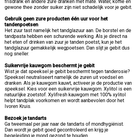
frisdrank en andere zure dranken met mate. Water, koffie en
gewone thee zonder suiker zijn niet schadelijk voor je gebit.
Gebruik geen zure producten één uur voor het
tandenpoetsen
Het zuur tast namelijk het tandglazuur aan. De borstel en de
tandpasta hebben een schurende werking. Als je direct na
het eten of drinken van zuur je tanden poetst, kun je het
tandglazuur gemakkelijk wegpoetsen. Dan slijt je gebit dus
nog sneller.
Suikervrije kauwgom beschermt je gebit
Wist je dat speeksel je gebit beschermt tegen tanderosie?
Speeksel neutraliseert namelijk de zuren uit voedsel en
dranken. Als je kauwgom kauwt, activeer je de productie van
speeksel. Kies voor een suikervrije kauwgom. Xylitol is een
natuurlijke zoetstof. Xylifresh kauwgom met 100% xylitol
helpt tandplak voorkomen en wordt aanbevolen door het
Ivoren Kruis.
Bezoek je tandarts
Ga tweemaal per jaar naar de tandarts of mondhygiënist.
Dan wordt je gebit goed gecontroleerd en krijg je
begeleiding je mond gezond te houden.