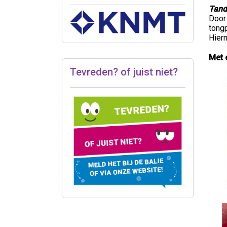
Tand
Door 
tongp
Hier
Met 
Tevreden? of juist niet?