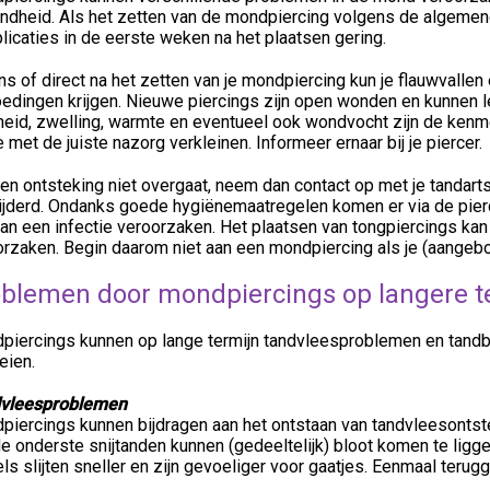
ndheid. Als het zetten van de mondpiercing volgens de algemene
icaties in de eerste weken na het plaatsen gering.
ns of direct na het zetten van je mondpiercing kun je flauwvall
edingen krijgen. Nieuwe piercings zijn open wonden en kunnen lei
heid, zwelling, warmte en eventueel ook wondvocht zijn de kenme
e met de juiste nazorg verkleinen. Informeer ernaar bij je piercer.
en ontsteking niet overgaat, neem dan contact op met je tandart
ijderd. Ondanks goede hygiënemaatregelen komen er via de pierc
an een infectie veroorzaken. Het plaatsen van tongpiercings kan 
orzaken. Begin daarom niet aan een mondpiercing als je (aangebo
blemen door mondpiercings op langere t
piercings kunnen op lange termijn tandvleesproblemen en tandb
eien.
vleesproblemen
piercings kunnen bijdragen aan het ontstaan van tandvleesontst
e onderste snijtanden kunnen (gedeeltelijk) bloot komen te ligg
ls slijten sneller en zijn gevoeliger voor gaatjes. Eenmaal teru