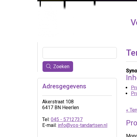
V
Te
Zoeken
Syno
In
Adresgegevens
Pr
Pr
Akerstraat 108
6417 BN Heerlen
« Ter
Tel:
045 - 5712737
Pro
E-mail:
info@vos-tandartsen.nl
Mond