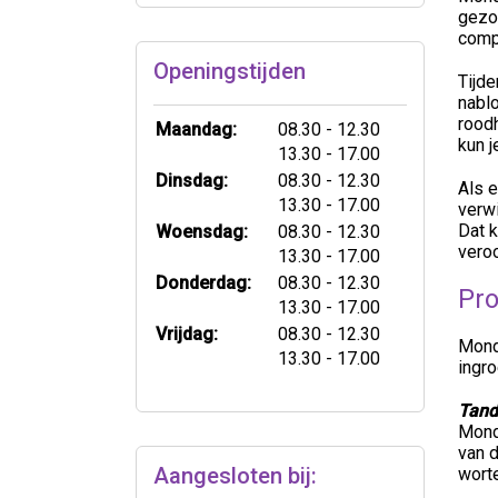
gezo
compl
Openingstijden
Tijde
nablo
rood
tot
Maandag:
08.30
- 12.30
kun j
tot
13.30
- 17.00
tot
Dinsdag:
08.30
- 12.30
Als e
tot
13.30
- 17.00
verw
tot
Dat k
Woensdag:
08.30
- 12.30
vero
tot
13.30
- 17.00
tot
Donderdag:
08.30
- 12.30
Pro
tot
13.30
- 17.00
tot
Vrijdag:
08.30
- 12.30
Mond
tot
13.30
- 17.00
ingro
Tand
Mond
van d
Aangesloten bij:
worte