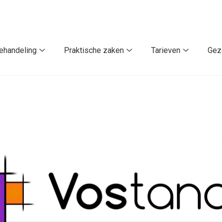
ehandeling
Praktische zaken
Tarieven
Gez
Behandeling
Praktische
Tarieven
submenu
zaken
submenu
u
submenu