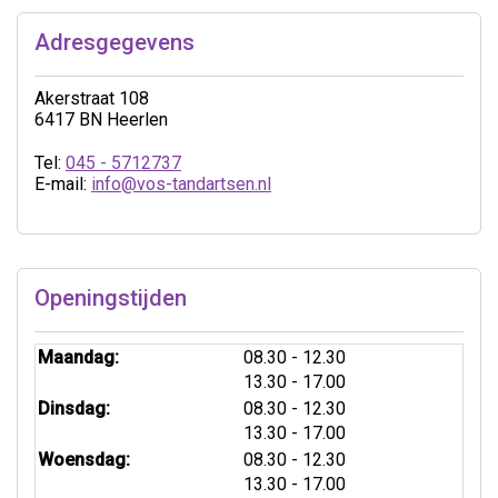
Adresgegevens
Akerstraat 108
6417 BN Heerlen
Tel:
045 - 5712737
E-mail:
info@vos-tandartsen.nl
Openingstijden
tot
Maandag:
08.30
- 12.30
tot
13.30
- 17.00
tot
Dinsdag:
08.30
- 12.30
tot
13.30
- 17.00
tot
Woensdag:
08.30
- 12.30
tot
13.30
- 17.00