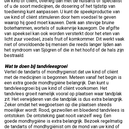
uw kind of cliënt, overleg dan met de huisarts of specialist
of u de soort medicijnen, de dosering of het tijdstip van
toediening kunt aanpassen. U kunt de speekproductie van
uw kind of cliënt stimuleren door hem voedsel te geven
waarop hij goed moet kauwen. Denk aan stevige bruine
boterhammen, wortels of suikervrije kauwgom. De afgifte
van speeksel kan ook worden versterkt door het eten van
licht zuur voedsel, zoals fruit of komkommer. Dit werkt vaak
niet of onvoldoende bij mensen die reeds langer lijden aan
het syndroom van Sjögren of die in het hoofd of de hals zijn
bestraald.
Wat te doen bij tandvleesgroei
Vertel de tandarts of mondhygienist dat uw kind of cliënt
met de medicijnen is begonnen. Meteen vanaf het begin is
een extra goede mondhygiëne belangrijk. Dan kunt u
tandvleesgroei bij uw kind of cliënt voorkomen. Het
tandvlees groeit namelijk vooral op plaatsen waar tandplak
zit. Het verwijderen van die tandplak is dus extra belangrijk.
Zeker omdat het wegpoetsen op die plaatsen steeds
moeilijker wordt. Rood, gezwollen en bloedend tandvlees is
ontstoken. De ontsteking gaat nooit vanzelf weg. Een
goede mondhygiëne is extra belangrijk. Bezoek regelmatig
de tandarts of mondhygiënist om de mond van uw kind of