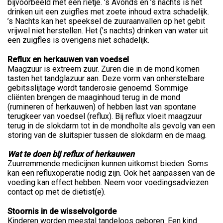
bijvoorbeeld met een rietje. ’s Avonds en ’s nachts is het
drinken uit een zuigfles met zoete inhoud extra schadelijk.
’s Nachts kan het speeksel de zuuraanvallen op het gebit
vrijwel niet herstellen. Het (’s nachts) drinken van water uit
een zuigfles is overigens niet schadelijk.
Reflux en herkauwen van voedsel
Maagzuur is extreem zuur. Zuren die in de mond komen
tasten het tandglazuur aan. Deze vorm van onherstelbare
gebitsslijtage wordt tanderosie genoemd. Sommige
cliënten brengen de maaginhoud terug in de mond
(rumineren of herkauwen) of hebben last van spontane
terugkeer van voedsel (reflux). Bij reflux vloeit maagzuur
terug in de slokdarm tot in de mondholte als gevolg van een
storing van de sluitspier tussen de slokdarm en de maag.
Wat te doen bij reflux of herkauwen
Zuurremmende medicijnen kunnen uitkomst bieden. Soms
kan een refluxoperatie nodig zijn. Ook het aanpassen van de
voeding kan effect hebben. Neem voor voedingsadviezen
contact op met de diëtist(e).
Stoornis in de wisselvolgorde
Kinderen worden meestal tandeloos geboren. Een kind