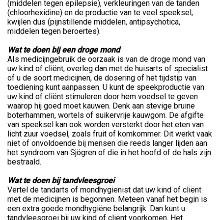
(middelen tegen epilepsie), verkleuringen van de tanden
(chloorhexidine) en de productie van te veel speeksel,
kwijlen dus (pijnstillende middelen, antipsychotica,
middelen tegen beroertes).
Wat te doen bij een droge mond
AIs medicijngebruik de oorzaak is van de droge mond van
uw kind of cliënt, overleg dan met de huisarts of specialist
of u de soort medicijnen, de dosering of het tijdstip van
toediening kunt aanpassen. U kunt de speekproductie van
uw kind of cliënt stimuleren door hem voedsel te geven
waarop hij goed moet kauwen. Denk aan stevige bruine
boterhammen, wortels of suikervrije kauwgom. De afgifte
van speeksel kan ook worden versterkt door het eten van
licht zuur voedsel, zoals fruit of komkommer. Dit werkt vaak
niet of onvoldoende bij mensen die reeds langer lijden aan
het syndroom van Sjögren of die in het hoofd of de hals zijn
bestraald.
Wat te doen bij tandvleesgroei
Vertel de tandarts of mondhygienist dat uw kind of cliënt
met de medicijnen is begonnen. Meteen vanaf het begin is
een extra goede mondhygiëne belangrijk. Dan kunt u
tandvleesgroei bij uw kind of cliënt voorkomen. Het