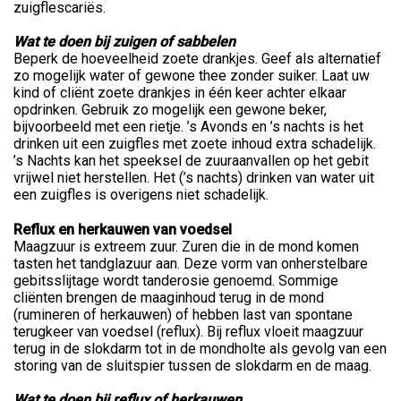
zuigflescariës.
Wat te doen bij zuigen of sabbelen
Beperk de hoeveelheid zoete drankjes. Geef als alternatief
zo mogelijk water of gewone thee zonder suiker. Laat uw
kind of cliënt zoete drankjes in één keer achter elkaar
opdrinken. Gebruik zo mogelijk een gewone beker,
bijvoorbeeld met een rietje. ’s Avonds en ’s nachts is het
drinken uit een zuigfles met zoete inhoud extra schadelijk.
’s Nachts kan het speeksel de zuuraanvallen op het gebit
vrijwel niet herstellen. Het (’s nachts) drinken van water uit
een zuigfles is overigens niet schadelijk.
Reflux en herkauwen van voedsel
Maagzuur is extreem zuur. Zuren die in de mond komen
tasten het tandglazuur aan. Deze vorm van onherstelbare
gebitsslijtage wordt tanderosie genoemd. Sommige
cliënten brengen de maaginhoud terug in de mond
(rumineren of herkauwen) of hebben last van spontane
terugkeer van voedsel (reflux). Bij reflux vloeit maagzuur
terug in de slokdarm tot in de mondholte als gevolg van een
storing van de sluitspier tussen de slokdarm en de maag.
Wat te doen bij reflux of herkauwen