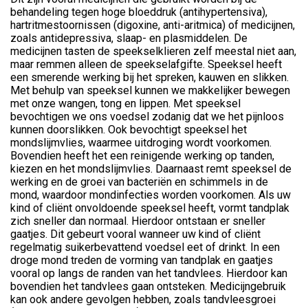
behandeling tegen hoge bloeddruk (antihypertensiva),
hartritmestoornissen (digoxine, anti-aritmica) of medicijnen,
zoals antidepressiva, slaap- en plasmiddelen. De
medicijnen tasten de speekselklieren zelf meestal niet aan,
maar remmen alleen de speekselafgifte. Speeksel heeft
een smerende werking bij het spreken, kauwen en slikken.
Met behulp van speeksel kunnen we makkelijker bewegen
met onze wangen, tong en lippen. Met speeksel
bevochtigen we ons voedsel zodanig dat we het pijnloos
kunnen doorslikken. Ook bevochtigt speeksel het
mondslijmvlies, waarmee uitdroging wordt voorkomen.
Bovendien heeft het een reinigende werking op tanden,
kiezen en het mondslijmvlies. Daarnaast remt speeksel de
werking en de groei van bacteriën en schimmels in de
mond, waardoor mondinfecties worden voorkomen. Als uw
kind of cliënt onvoldoende speeksel heeft, vormt tandplak
zich sneller dan normaal. Hierdoor ontstaan er sneller
gaatjes. Dit gebeurt vooral wanneer uw kind of cliënt
regelmatig suikerbevattend voedsel eet of drinkt. In een
droge mond treden de vorming van tandplak en gaatjes
vooral op langs de randen van het tandvlees. Hierdoor kan
bovendien het tandvlees gaan ontsteken. Medicijngebruik
kan ook andere gevolgen hebben, zoals tandvleesgroei