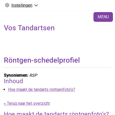
Instellingen
H
MENU
Vos Tandartsen
Röntgen-schedelprofiel
Synoniemen:
RSP
Inhoud
Hoe maakt de tandarts röntgenfoto’s?
« Terug naar het overzicht
Hoe maakt de tandarts röntgenfoto’s?