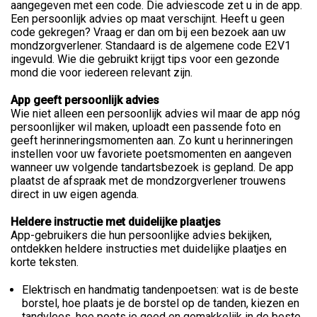
aangegeven met een code. Die adviescode zet u in de app.
Een persoonlijk advies op maat verschijnt. Heeft u geen
code gekregen? Vraag er dan om bij een bezoek aan uw
mondzorgverlener. Standaard is de algemene code E2V1
ingevuld. Wie die gebruikt krijgt tips voor een gezonde
mond die voor iedereen relevant zijn.
App geeft persoonlijk advies
Wie niet alleen een persoonlijk advies wil maar de app nóg
persoonlijker wil maken, uploadt een passende foto en
geeft herinneringsmomenten aan. Zo kunt u herinneringen
instellen voor uw favoriete poetsmomenten en aangeven
wanneer uw volgende tandartsbezoek is gepland. De app
plaatst de afspraak met de mondzorgverlener trouwens
direct in uw eigen agenda.
Heldere instructie met duidelijke plaatjes
App-gebruikers die hun persoonlijke advies bekijken,
ontdekken heldere instructies met duidelijke plaatjes en
korte teksten.
Elektrisch en handmatig tandenpoetsen: wat is de beste
borstel, hoe plaats je de borstel op de tanden, kiezen en
tandvlees, hoe poets je goed en gemakkelijk in de beste