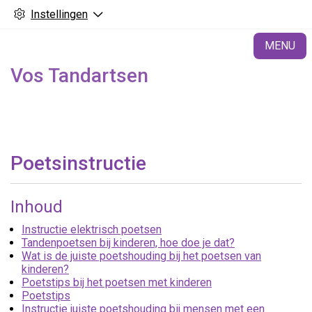
Instellingen
H
MENU
Vos Tandartsen
Poetsinstructie
Inhoud
Instructie elektrisch poetsen
Tandenpoetsen bij kinderen, hoe doe je dat?
Wat is de juiste poetshouding bij het poetsen van
kinderen?
Poetstips bij het poetsen met kinderen
Poetstips
Instructie juiste poetshouding bij mensen met een