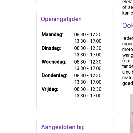
elekt
of st
kan d
Openingstijden
Ook
tot
Maandag:
08.30
- 12.30
Iede
tot
13.30
- 17.00
mond
tot
Dinsdag:
08.30
- 12.30
motor
tot
13.30
- 17.00
wang
(epi
tot
Woensdag:
08.30
- 12.30
tande
tot
13.30
- 17.00
u nu 
tot
Donderdag:
08.30
- 12.30
mate
tot
13.30
- 17.00
goed
tot
Vrijdag:
08.30
- 12.30
tot
13.30
- 17.00
Aangesloten bij: