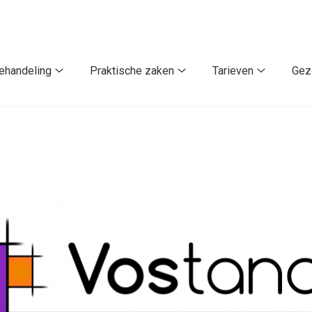
ehandeling
Praktische zaken
Tarieven
Gez
Behandeling
Praktische
Tarieven
submenu
zaken
submenu
u
submenu