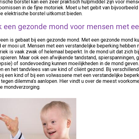
rische borstel kan een zeer praktisch hulpmiddel zijn voor men
oornissen in de fijne motoriek. Moet u het gebit van bijvoorbee
e elektrische borstel uitkomst bieden.
 een gezonde mond voor mensen met een
reen is gebaat bij een gezonde mond. Met een gezonde mond kun 
 er mooi uit. Mensen met een verstandelijke beperking hebben
iek is vaak zwak of helemaal beperkt. In de mond uit dat zich bij
spieren. Maar ook een afwijkende tandstand, spierspanningen, g
lepsie) of sondevoeding kunnen moeilijkheden in de mond geve
n en het tandvlees van uw kind of cliënt gezond. Bij verschille
bij een kind of bij een volwassene met een verstandelijke beperk
 tegen dilemma’s aanlopen. Hier vindt u over de meest voorko
e mondverzorging.