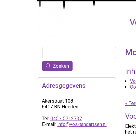
V
Mo
Zoeken
In
Vo
Adresgegevens
Oo
Akerstraat 108
« Ter
6417 BN Heerlen
Voo
Tel:
045 - 5712737
E-mail:
info@vos-tandartsen.nl
Elek
het r