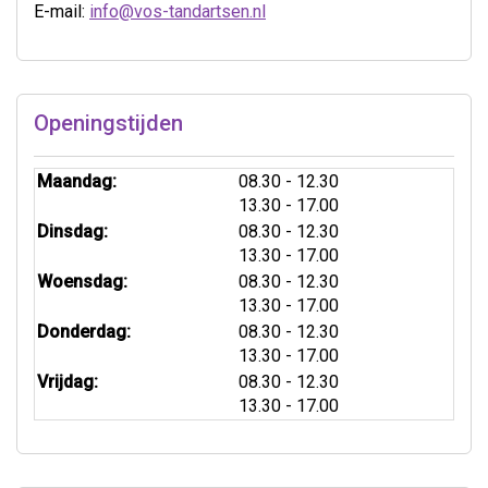
E-mail:
info@vos-tandartsen.nl
Openingstijden
tot
Maandag:
08.30
- 12.30
tot
13.30
- 17.00
tot
Dinsdag:
08.30
- 12.30
tot
13.30
- 17.00
tot
Woensdag:
08.30
- 12.30
tot
13.30
- 17.00
tot
Donderdag:
08.30
- 12.30
tot
13.30
- 17.00
tot
Vrijdag:
08.30
- 12.30
tot
13.30
- 17.00