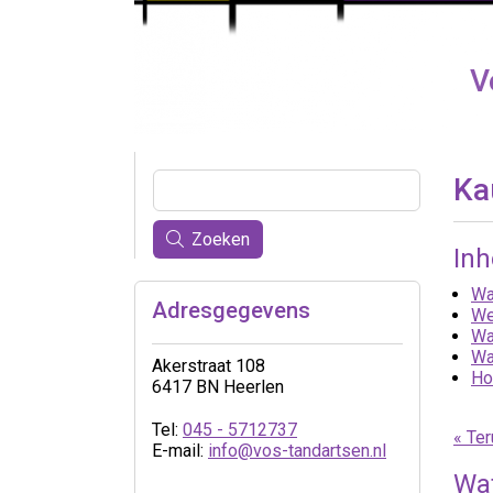
V
Ka
Zoeken
In
Wa
Adresgegevens
We
Wa
Wa
Akerstraat 108
Ho
6417 BN Heerlen
Tel:
045 - 5712737
« Ter
E-mail:
info@vos-tandartsen.nl
Wat