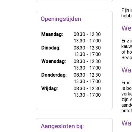
Pijn 
hebb
Openingstijden
Wel
tot
Maandag:
08.30
- 12.30
tot
13.30
- 17.00
Er zi
kauwe
tot
Dinsdag:
08.30
- 12.30
of h
tot
13.30
- 17.00
Besp
tot
Woensdag:
08.30
- 12.30
tot
13.30
- 17.00
Wat
tot
Donderdag:
08.30
- 12.30
tot
13.30
- 17.00
Er i
tot
is bo
Vrijdag:
08.30
- 12.30
verke
tot
13.30
- 17.00
zijn 
aand
onts
Wat
Aangesloten bij: