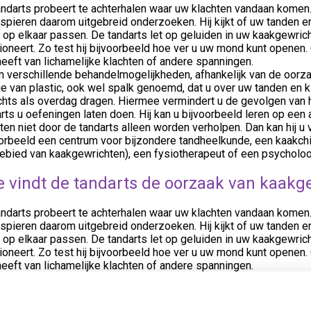
ndarts probeert te achterhalen waar uw klachten vandaan komen.
pieren daarom uitgebreid onderzoeken. Hij kijkt of uw tanden en
 op elkaar passen. De tandarts let op geluiden in uw kaakgewri
ioneert. Zo test hij bijvoorbeeld hoe ver u uw mond kunt openen.
heeft van lichamelijke klachten of andere spanningen.
jn verschillende behandelmogelijkheden, afhankelijk van de oorz
je van plastic, ook wel spalk genoemd, dat u over uw tanden en 
achts als overdag dragen. Hiermee vermindert u de gevolgen van
rts u oefeningen laten doen. Hij kan u bijvoorbeeld leren op e
ten niet door de tandarts alleen worden verholpen. Dan kan hij 
orbeeld een centrum voor bijzondere tandheelkunde, een kaakchir
gebied van kaakgewrichten), een fysiotherapeut of een psycholoo
 vindt de tandarts de oorzaak van kaakg
ndarts probeert te achterhalen waar uw klachten vandaan komen.
pieren daarom uitgebreid onderzoeken. Hij kijkt of uw tanden en
 op elkaar passen. De tandarts let op geluiden in uw kaakgewri
ioneert. Zo test hij bijvoorbeeld hoe ver u uw mond kunt openen.
heeft van lichamelijke klachten of andere spanningen.
ug naar het overzicht