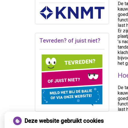
De ta
kauws
goed
funct
last 
Er zi
plaat
Tevreden? of juist niet?
’s n
tanda
klach
bijvo
het 
Hoe
De ta
kauws
goed
funct
last 
Deze website gebruikt cookies
« Ter