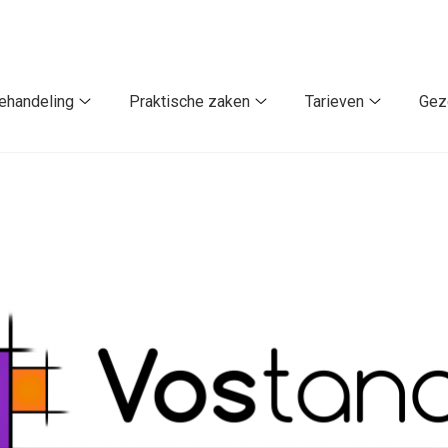
ehandeling
Praktische zaken
Tarieven
Gez
Behandeling
Praktische
Tarieven
submenu
zaken
submenu
u
submenu