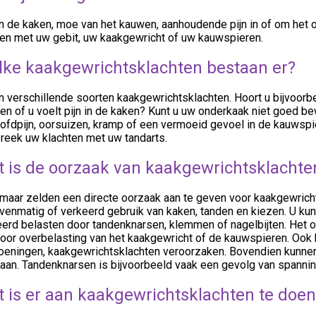
in de kaken, moe van het kauwen, aanhoudende pijn in of om het o
en met uw gebit, uw kaakgewricht of uw kauwspieren.
ke kaakgewrichtsklachten bestaan er?
jn verschillende soorten kaakgewrichtsklachten. Hoort u bijvoorb
n of u voelt pijn in de kaken? Kunt u uw onderkaak niet goed b
oofdpijn, oorsuizen, kramp of een vermoeid gevoel in de kauwsp
reek uw klachten met uw tandarts.
 is de oorzaak van kaakgewrichtsklachte
s maar zelden een directe oorzaak aan te geven voor kaakgewric
venmatig of verkeerd gebruik van kaken, tanden en kiezen. U kun
erd belasten door tandenknarsen, klemmen of nagelbijten. Het o
voor overbelasting van het kaakgewricht of de kauwspieren. Ook
oeningen, kaakgewrichtsklachten veroorzaken. Bovendien kunne
taan. Tandenknarsen is bijvoorbeeld vaak een gevolg van spanni
 is er aan kaakgewrichtsklachten te doen