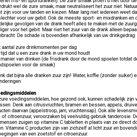
llerlei fris- en sportdranken). De zure smaak proeft u niet door 
drukt wel de zure smaak, maar neutraliseert het zuur niet. Natuu
t zijn voor uw tanden en kiezen. Maar lang niet iedereen weet da
lechter voor uw gebit. Ook de meeste sport- en mixdranken en d
elijke gevolgen van de drank heeft alles te maken met de zuurg
iger voor het gebit. Maar niet het zuur van de drank alleen bepaa
bracht. De schade is bovendien afhankelijk van uw drinkgedrag:
t aantal zure drinkmomenten per dag
 tijd dat u een zure drank in uw mond houdt
 manier van drinken (de frisdrank door de mond spoelen totdat de
ndspoelen voor de smaak)
k dat bijna alle dranken zuur zijn! Water, koffie (zonder suiker)
nderingen.
oedingsmiddelen
zure voedingsmiddelen, hoe gezond ook, kunnen schadelijk zijn vo
sen. Denk aan citrusvruchten, bramen en bessen, appels, druive
cten daarvan (appelstroop, jam, vruchtensap). Ook alle levensm
- of citroenzuur, veroorzaken bij veelvuldig gebruik tanderosie.
mensen zuigen op vitamine C tabletten in plaats van ze direct doo
n. Vitamine C producten zijn van zichzelf al licht zuur en bove
egingen van een zoetstof en citroenzuur.