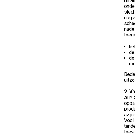
(in a
onder
slech
nóg s
schad
nadel
toege
he
de
de
ro
Beden
uitzo
2. V
Alle 
oppas
produ
azijn
Veel 
tande
toevo