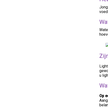
Jonge
voed
Wat
Water
hoev
Zij
Light
gewon
u lig
Wat
Op e
Aange
belan