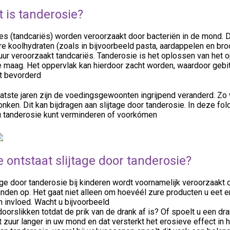
 is tanderosie?
jes (tandcariës) worden veroorzaakt door bacteriën in de mond. 
e koolhydraten (zoals in bijvoorbeeld pasta, aardappelen en bro
uur veroorzaakt tandcariës. Tanderosie is het oplossen van het o
e maag. Het oppervlak kan hierdoor zacht worden, waardoor gebit
t bevorderd
atste jaren zijn de voedingsgewoonten ingrijpend veranderd. Zo
nken. Dit kan bijdragen aan slijtage door tanderosie. In deze fol
u tanderosie kunt verminderen of voorkómen
 ontstaat slijtage door tanderosie?
age door tanderosie bij kinderen wordt voornamelijk veroorzaakt
nden op. Het gaat niet alleen om hoevéél zure producten u eet en
n invloed. Wacht u bijvoorbeeld
oorslikken totdat de prik van de drank af is? Of spoelt u een d
t zuur langer in uw mond en dat versterkt het erosieve effect i