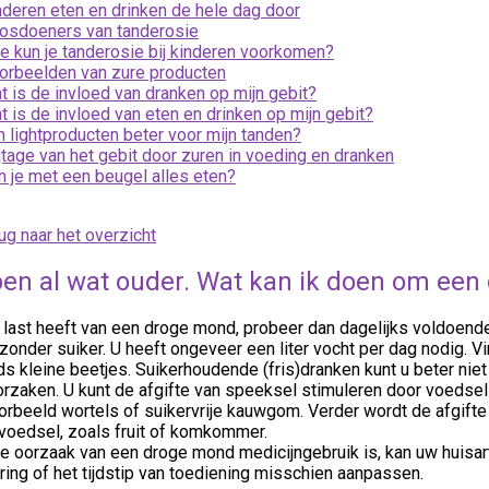
nderen eten en drinken de hele dag door
osdoeners van tanderosie
e kun je tanderosie bij kinderen voorkomen?
orbeelden van zure producten
t is de invloed van dranken op mijn gebit?
t is de invloed van eten en drinken op mijn gebit?
jn lightproducten beter voor mijn tanden?
ijtage van het gebit door zuren in voeding en dranken
n je met een beugel alles eten?
ug naar het overzicht
ben al wat ouder. Wat kan ik doen om ee
 last heeft van een droge mond, probeer dan dagelijks voldoende
zonder suiker. U heeft ongeveer een liter vocht per dag nodig. Vi
s kleine beetjes. Suikerhoudende (fris)dranken kunt u beter niet
orzaken. U kunt de afgifte van speeksel stimuleren door voeds
orbeeld wortels of suikervrije kauwgom. Verder wordt de afgifte 
 voedsel, zoals fruit of komkommer.
e oorzaak van een droge mond medicijngebruik is, kan uw huisart
ing of het tijdstip van toediening misschien aanpassen.