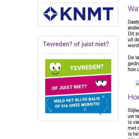
Wat
Gaat
ander
Dit z
uit d
Tevreden? of juist niet?
word
De la
gedro
hoe 
Hoe
Slijt
uw ta
is va
met d
is he