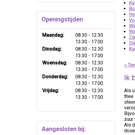
Ki
Bo
Ho
Openingstijden
Vo
Wa
Wa
tot
Maandag:
08.30
- 12.30
Zi
tot
13.30
- 17.00
Sl
tot
Ku
Dinsdag:
08.30
- 12.30
tot
13.30
- 17.00
tot
Woensdag:
08.30
- 12.30
« Ter
tot
13.30
- 17.00
tot
Ik 
Donderdag:
08.30
- 12.30
tot
13.30
- 17.00
tot
Vrijdag:
08.30
- 12.30
Als u
thee 
tot
13.30
- 17.00
steed
vero
Bijvo
zuur
Als d
Aangesloten bij:
doser