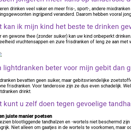
ren drinken veel vaker en meer fris-, sport-, andere mixdranke
ingsgewoonten ingrijpend veranderd. Daarom hebben vooral jong
 kan ik mijn kind het beste te drinken ge
 en gewone thee (zonder suiker) kan uw kind onbeperkt drinken. 
eelheid vruchtensappen en zure frisdranken of leng ze aan met w
n lightdranken beter voor mijn gebit dan
dranken bevatten geen suiker, maar gebitsvriendelijke zoetstof
e frisdranken. Voor tanderosie zijn ze dus even schadelijk. Wel
htdranken drinkt.
 kunt u zelf doen tegen gevoelige tandha
en juiste manier poetsen
zien blootliggende tandhalzen en -wortels niet beschermd zijn d
grijk. Niet alleen om gaatjes in de wortels te voorkomen, maar o