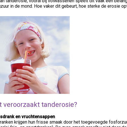
van tanderosie, vooral bij volwassenen speelt dit vaak een belang
uur in de mond. Hoe vaker dit gebeurt, hoe sterke de erosie op
 veroorzaakt tanderosie?
risdrank en vruchtensappen
ranken krijgen hun frisse smaak door het toegevoegde fosforzuur 