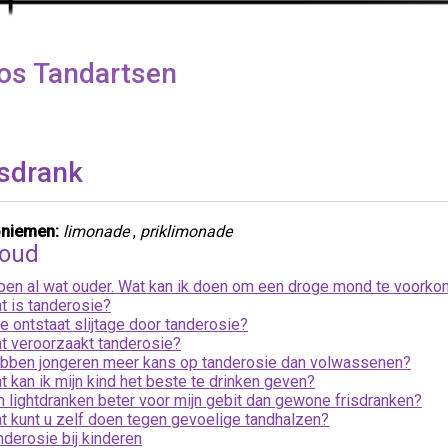
os Tandartsen
isdrank
niemen:
limonade
,
priklimonade
houd
 ben al wat ouder. Wat kan ik doen om een droge mond te voork
t is tanderosie?
e ontstaat slijtage door tanderosie?
t veroorzaakt tanderosie?
bben jongeren meer kans op tanderosie dan volwassenen?
t kan ik mijn kind het beste te drinken geven?
jn lightdranken beter voor mijn gebit dan gewone frisdranken?
t kunt u zelf doen tegen gevoelige tandhalzen?
nderosie bij kinderen