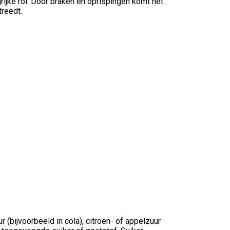
rijke rol. Door braken en oprispingen komt het
treedt.
(bijvoorbeeld in cola), citroen- of appelzuur