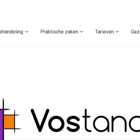
ehandeling
Praktische zaken
Tarieven
Gez
Behandeling
Praktische
Tarieven
submenu
zaken
submenu
u
submenu