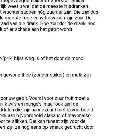
de toegevoegde suiker of zoetstof. Suiker
rlijk weet u wel dat de meeste frisdranken
t vruchtensappen nóg zuurder zijn. Die zijn dus
e meeste rode en witte wijnen zijn zuur. De
raad van die drank. Hoe zuurder de drank, hoe
lt of er schade aan het gebit wordt
 ‘prik’ bijna weg is of het door de mond
 en gewone thee (zonder suiker) en melk zijn
or uw gebit. Vooral voor zuur fruit moet u
n, kiwi’s en mango’s, maar ook aan de
iddelen die zijn aangezuurd met bijvoorbeeld
 Denk aan bijvoorbeeld slasaus of mayonaise.
r te slikken. Dat kan funest zijn voor de
ndien zijn ze nog eens op smaak gebracht door