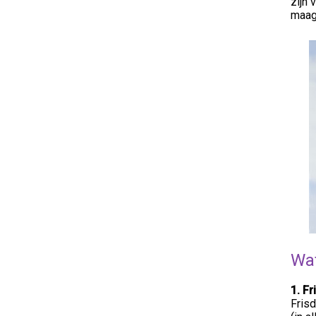
zijn 
maagz
Wat
1. F
Frisd