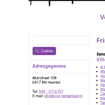
V
Fr
Zoeken
Syno
In
Adresgegevens
Ik
Wa
Ho
Akerstraat 108
Wa
6417 BN Heerlen
He
Wa
Tel:
045 - 5712737
Zi
E-mail:
info@vos-tandartsen.nl
Wa
Ta