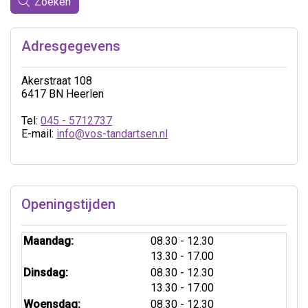
Zoeken
Adresgegevens
Akerstraat 108
6417 BN Heerlen
Tel:
045 - 5712737
E-mail:
info@vos-tandartsen.nl
Openingstijden
tot
Maandag:
08.30
- 12.30
tot
13.30
- 17.00
tot
Dinsdag:
08.30
- 12.30
tot
13.30
- 17.00
tot
Woensdag:
08.30
- 12.30