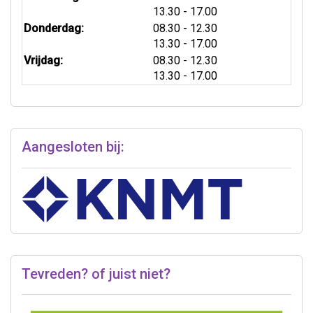
tot
13.30
- 17.00
tot
Donderdag:
08.30
- 12.30
tot
13.30
- 17.00
tot
Vrijdag:
08.30
- 12.30
tot
13.30
- 17.00
Aangesloten bij:
Tevreden? of juist niet?