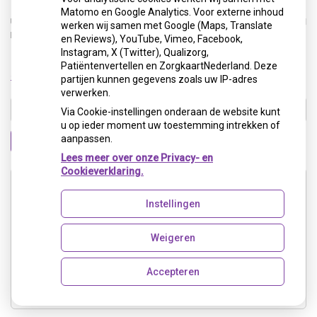
De vergoedingen variëren per verzekering. In de polis van
Matomo en Google Analytics. Voor externe inhoud
uw ziektekostenverzekering staat op welke vergoedingen u
werken wij samen met Google (Maps, Translate
recht heeft.
en Reviews), YouTube, Vimeo, Facebook,
Instagram, X (Twitter), Qualizorg,
Patiëntenvertellen en ZorgkaartNederland. Deze
« Terug naar het overzicht
partijen kunnen gegevens zoals uw IP-adres
verwerken.
Via Cookie-instellingen onderaan de website kunt
u op ieder moment uw toestemming intrekken of
aanpassen.
Zoeken
Lees meer over onze Privacy- en
Cookieverklaring.
Adresgegevens
Instellingen
Akerstraat 108
6417 BN Heerlen
Weigeren
Tel:
045 - 5712737
Accepteren
E-mail:
info@vos-tandartsen.nl