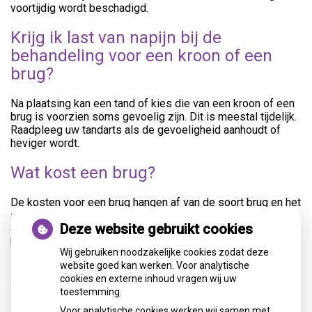
voortijdig wordt beschadigd.
Krijg ik last van napijn bij de
behandeling voor een kroon of een
brug?
Na plaatsing kan een tand of kies die van een kroon of een
brug is voorzien soms gevoelig zijn. Dit is meestal tijdelijk.
Raadpleeg uw tandarts als de gevoeligheid aanhoudt of
heviger wordt.
Wat kost een brug?
De kosten voor een brug hangen af van de soort brug en het
aantal tanden en kiezen dat moet worden vervangen. Een
Deze website gebruikt cookies
etsbrug is vaak goedkoper dan een gewone brug. Ook
hiervoor geldt: vraag uw tandarts vooraf om een begroting.
Wij gebruiken noodzakelijke cookies zodat deze
website goed kan werken. Voor analytische
Worden kronen en bruggen door de
cookies en externe inhoud vragen wij uw
verzekering vergoed?
toestemming.
Voor analytische cookies werken wij samen met