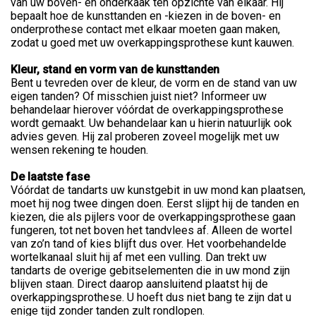
van uw boven- en onderkaak ten opzichte van elkaar. Hij
bepaalt hoe de kunsttanden en -kiezen in de boven- en
onderprothese contact met elkaar moeten gaan maken,
zodat u goed met uw overkappingsprothese kunt kauwen.
Kleur, stand en vorm van de kunsttanden
Bent u tevreden over de kleur, de vorm en de stand van uw
eigen tanden? Of misschien juist niet? Informeer uw
behandelaar hierover vóórdat de overkappingsprothese
wordt gemaakt. Uw behandelaar kan u hierin natuurlijk ook
advies geven. Hij zal proberen zoveel mogelijk met uw
wensen rekening te houden.
De laatste fase
Vóórdat de tandarts uw kunstgebit in uw mond kan plaatsen,
moet hij nog twee dingen doen. Eerst slijpt hij de tanden en
kiezen, die als pijlers voor de overkappingsprothese gaan
fungeren, tot net boven het tandvlees af. Alleen de wortel
van zo’n tand of kies blijft dus over. Het voorbehandelde
wortelkanaal sluit hij af met een vulling. Dan trekt uw
tandarts de overige gebitselementen die in uw mond zijn
blijven staan. Direct daarop aansluitend plaatst hij de
overkappingsprothese. U hoeft dus niet bang te zijn dat u
enige tijd zonder tanden zult rondlopen.