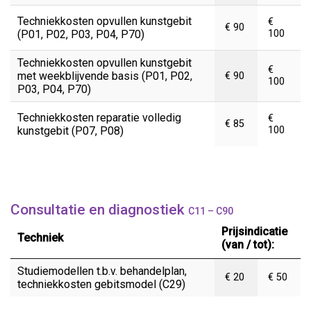
Techniekkosten opvullen kunstgebit
€
€ 90
(P01, P02, P03, P04, P70)
100
Techniekkosten opvullen kunstgebit
€
met weekblijvende basis (P01, P02,
€ 90
100
P03, P04, P70)
Techniekkosten reparatie volledig
€
€ 85
kunstgebit (P07, P08)
100
Consultatie en diagnostiek
C11 – C90
Prijsindicatie
Techniek
(van / tot):
Studiemodellen t.b.v. behandelplan,
€ 20
€ 50
techniekkosten gebitsmodel (C29)