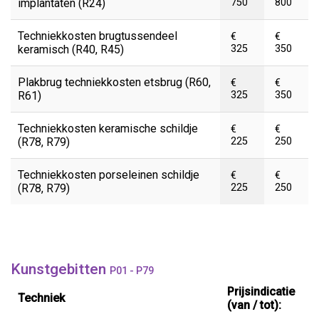
implantaten (R24)
750
800
Techniekkosten brugtussendeel
€
€
keramisch (R40, R45)
325
350
Plakbrug techniekkosten etsbrug (R60,
€
€
R61)
325
350
Techniekkosten keramische schildje
€
€
(R78, R79)
225
250
Techniekkosten porseleinen schildje
€
€
(R78, R79)
225
250
Kunstgebitten
P01 - P79
Prijsindicatie
Techniek
(van / tot):