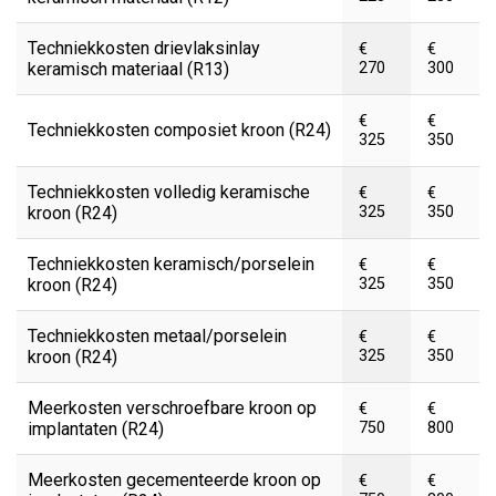
Techniekkosten drievlaksinlay
€
€
keramisch materiaal (R13)
270
300
€
€
Techniekkosten composiet kroon (R24)
325
350
Techniekkosten volledig keramische
€
€
kroon (R24)
325
350
Techniekkosten keramisch/porselein
€
€
kroon (R24)
325
350
Techniekkosten metaal/porselein
€
€
kroon (R24)
325
350
Meerkosten verschroefbare kroon op
€
€
implantaten (R24)
750
800
Meerkosten gecementeerde kroon op
€
€