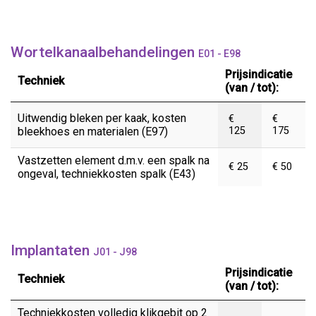
Wortelkanaalbehandelingen
E01 - E98
Prijsindicatie
Techniek
(van / tot):
Uitwendig bleken per kaak, kosten
€
€
bleekhoes en materialen (E97)
125
175
Vastzetten element d.m.v. een spalk na
€ 25
€ 50
ongeval, techniekkosten spalk (E43)
Implantaten
J01 - J98
Prijsindicatie
Techniek
(van / tot):
Techniekkosten volledig klikgebit op 2