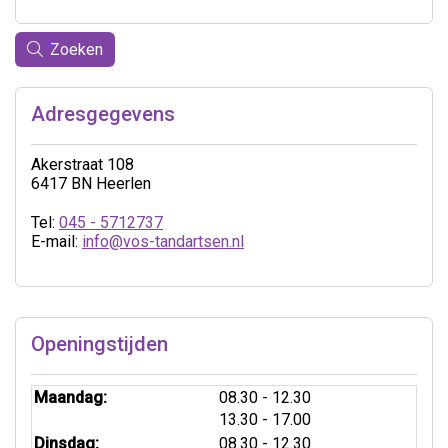
Zoeken
Adresgegevens
Akerstraat 108
6417 BN Heerlen
Tel:
045 - 5712737
E-mail:
info@vos-tandartsen.nl
Openingstijden
tot
Maandag:
08.30
- 12.30
tot
13.30
- 17.00
tot
Dinsdag:
08.30
- 12.30