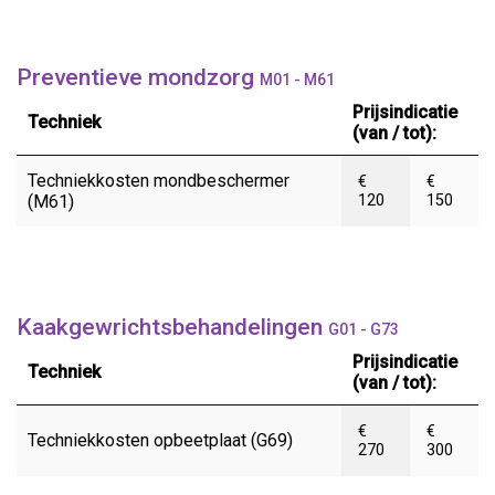
Preventieve mondzorg
M01 - M61
Prijsindicatie
Techniek
(van / tot):
Techniekkosten mondbeschermer
€
€
(M61)
120
150
Kaakgewrichtsbehandelingen
G01 - G73
Prijsindicatie
Techniek
(van / tot):
€
€
Techniekkosten opbeetplaat (G69)
270
300